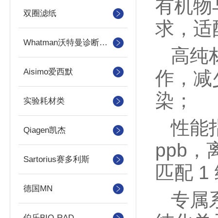
有机物与
双圈滤纸
求，适
Whatman沃特曼诊断产品
高纯
Aisimo爱西默
作，减
染；
实验耗材类
性能指
Qiagen凯杰
ppb
Sartorius赛多利斯
匹配 
德国MN
专属系统
伯乐BIO-RAD