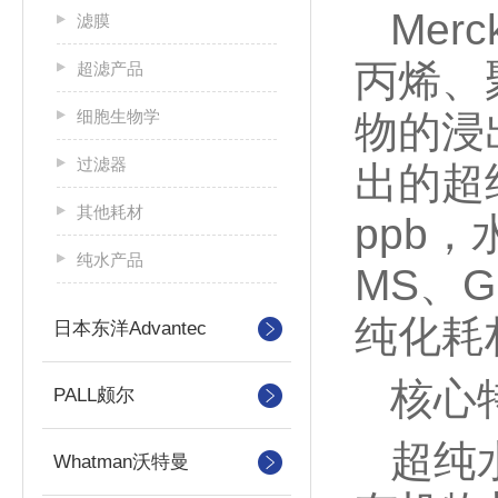
Mer
滤膜
丙烯、
超滤产品
细胞生物学
物的浸
过滤器
出的超纯
其他耗材
ppb，
纯水产品
MS、G
纯化耗
日本东洋Advantec
核心
PALL颇尔
超纯
Whatman沃特曼