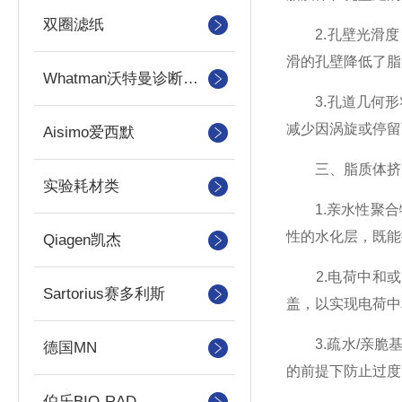
双圈滤纸
2.孔壁光滑度
滑的孔壁降低了脂
Whatman沃特曼诊断产品
3.孔道几何形
减少因涡旋或停留
Aisimo爱西默
三、脂质体挤出
实验耗材类
1.亲水性聚合物
性的水化层，既能提
Qiagen凯杰
2.电荷中和或
Sartorius赛多利斯
盖，以实现电荷中
3.疏水/亲脆
德国MN
的前提下防止过度
伯乐BIO-RAD