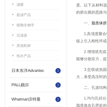
滤膜
度。以下从材料
的挤出膜的思路与
超滤产品
一、
脂质体挤
细胞生物学
1.高强度聚合物
过滤器
链上引入刚性环或
其他耗材
2.增强填充或
纯水产品
能够分散应力，提
3.交联或热固
日本东洋Advantec
大，承受高压时的
PALL颇尔
二、孔道结构
1.均匀孔径分
Whatman沃特曼
脂质体在孔壁处的