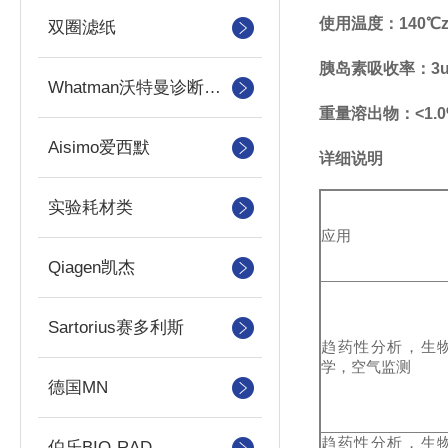
使用温度：140℃z
双圈滤纸
胰岛素吸收率：3u
Whatman沃特曼诊断产品
重量溶出物：<1.0
Aisimo爱西默
详细说明
实验耗材类
应用
Qiagen凯杰
Sartorius赛多利斯
趋药性分析，生
学，空气监测
德国MN
趋药性分析，生
伯乐BIO-RAD