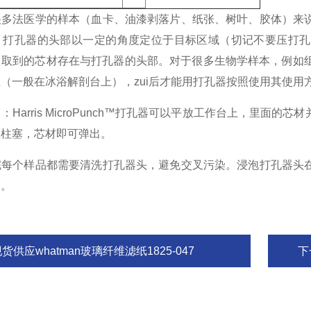
很多法医学的样本（血卡、油漆剥落片、纸张、树叶、胶体）来
，打孔器的头部以一定的角度定位于目标区域（切记不要压打孔
取到的芯材存在与打孔器的头部。对于很多生物学样本，例如组
（一般在冰浴解剖台上），zui后才能用打孔器按照使用其使用
Harris MicroPunch™打孔器可以平放工作台上，里
压柱塞，芯材即可弹出。
完每个样品都需要清洗打孔器头，避免交叉污染。浸泡打孔器头
中。
货供应whatman玻璃纤维滤纸1825-047
下