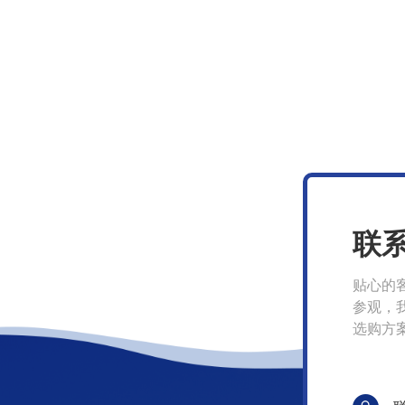
联
贴心的
参观，
选购方