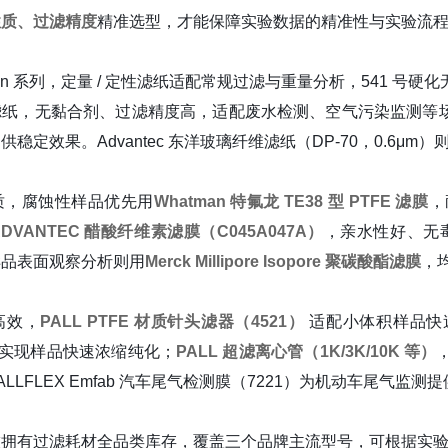
性质、过滤精度
精准选型，才能保障实验数据的精准性与实验流
man 系列，定量 / 定性滤纸适配常规过滤与重量分析，541 号硬
纸，无黏合剂、过滤精度高，适配废水检测、空气污染监测等场景；3
稳定效果。Advantec 东洋玻璃纤维滤纸（DP-70，0.6μ
质，腐蚀性样品优先用
Whatman 特氟龙 TE38 型 PTFE 滤膜
，
ADVANTEC 醋酸纤维素滤膜（C045A047A）
，亲水性好、无
样品表面观察分析则用
Merck Millipore Isopore 聚碳酸酯滤膜
，
高效，
PALL PTFE 材质针头滤器（4521）
适配小体积样品快
实现样品快速浓缩纯化；
PALL 超滤离心管（1K/3K/10K 等）
LLFLEX Emfab 汽车尾气检测膜（7221）为机动车尾气监
技拥有过滤耗材全品类库存，覆盖三个品牌主流型号，可根据实