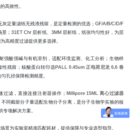
程的高效性。
化无灰定量滤纸无残渣残留，是定量检测的优选；GF/A/B/C/D/F
1ET Chr 层析纸、3MM 层析纸，纸张均匀性好，为层
m）则为高精度过滤提供更多选择。
耐强酸强碱与有机溶剂，适配环境监测、化工分析；生物样
毒性残留；核酸蛋白转印选
PALL 0.45um 正电荷尼龙 6,6 卷
均匀孔径保障检测精度。
速过滤，直接连接注射器操作；
Millipore 15ML 离心过滤器
，不同截留分子量适配生物分子分离，是分子生物学实验的核
测提供专项解决方案。
验场景为实验室精准匹配耗材，提供保障与专业选型指导。