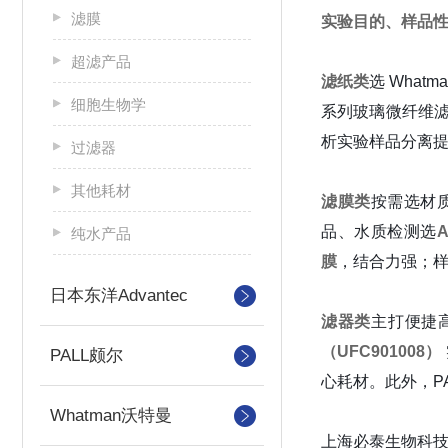
滤膜
实验目的、样品
超滤产品
滤纸类
选 What
细胞生物学
系列玻璃微纤维滤
析实验样品分离提供
过滤器
其他耗材
滤膜类
按需选材
品、水质检测选
纯水产品
膜
，结合力强；
日本东洋Advantec
滤器类
主打便捷
（UFC901008）
PALL颇尔
心耗材。此外，PA
Whatman沃特曼
上海必泰生物科