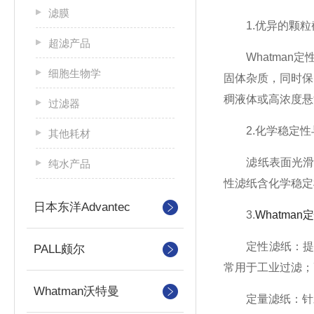
滤膜
1.优异的颗粒
超滤产品
Whatman定
细胞生物学
固体杂质，同时保
稠液体或高浓度悬
过滤器
2.化学稳定性
其他耗材
滤纸表面光滑平整
纯水产品
性滤纸含化学稳定
日本东洋Advantec
3.
Whatma
定性滤纸：提供
PALL颇尔
常用于工业过滤；
Whatman沃特曼
定量滤纸：针对