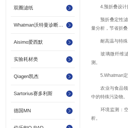
4.预折叠设计
双圈滤纸
预折叠定性滤纸
Whatman沃特曼诊断产品
量分析，节省折叠
耐高温与特殊
Aisimo爱西默
玻璃微纤维滤纸
实验耗材类
测。
5.Whatma
Qiagen凯杰
农业与食品领域：
Sartorius赛多利斯
中的特殊污染物。
环境监测：空气
德国MN
析。
伯乐BIO-RAD