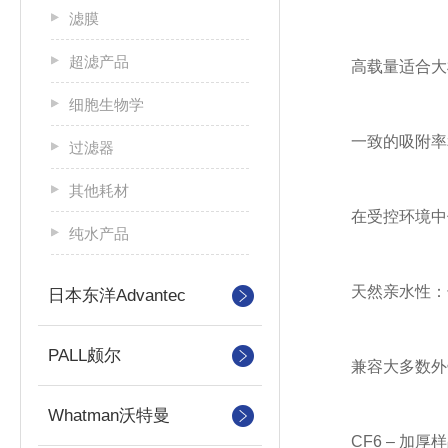
滤膜
超滤产品
高载量适合大
细胞生物学
一致的吸附率和
过滤器
其他耗材
在受控环境中使
纯水产品
天然亲水性：长
日本东洋Advantec
PALL颇尔
兼容大多数外
Whatman沃特曼
CF6 – 加厚