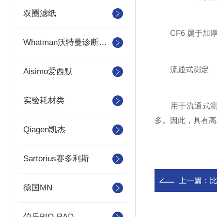
双圈滤纸
CF6 属于加厚
Whatman沃特曼诊断产品
流通式测定
Aisimo爱西默
实验耗材类
用于流通式测定
多。因此，具有高
Qiagen凯杰
Sartorius赛多利斯
上一篇：
比
德国MN
伯乐BIO-RAD