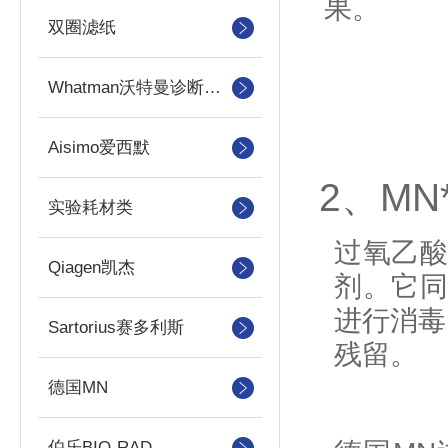
果。
双圈滤纸
Whatman沃特曼诊断产品
Aisimo爱西默
2、MN
实验耗材类
过氧乙
Qiagen凯杰
剂。它
进行消毒
Sartorius赛多利斯
残留。
德国MN
伯乐BIO-RAD