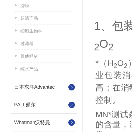
滤膜
超滤产品
1、包
细胞生物学
O
过滤器
2
2
其他耗材
*（H
O
2
2
纯水产品
业包装消
高；在消
日本东洋Advantec
控制。
PALL颇尔
MN*测
Whatman沃特曼
的含量，