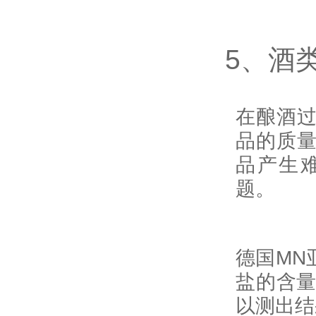
德国MN
5、酒
测试条
检测溶
在酿酒
化物
的
品的质
测试过
品产生
单又快速
题。
钟就可
结果。
德国MN
盐的含量
以测出结