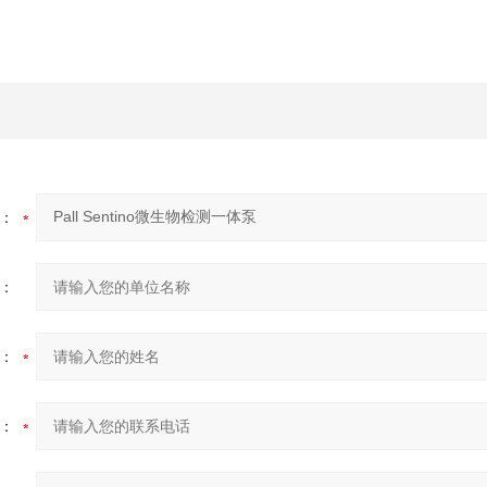
：
：
：
：