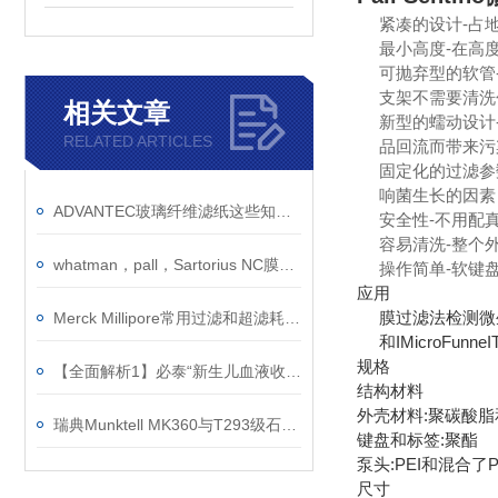
紧凑的设计-占
最小高度-在高
可抛弃型的软管
支架不需要清洗
相关文章
新型的蠕动设计
RELATED ARTICLES
品回流而带来污
固定化的过滤参数
响菌生长的因素
ADVANTEC玻璃纤维滤纸这些知识你知道吗？
安全性-不用配
容易清洗-整个
whatman，pall，Sartorius NC膜对比
操作简单-软键
应用
膜过滤法检测微
Merck Millipore常用过滤和超滤耗材产品大全
和IMicroFun
规格
【全面解析1】必泰“新生儿血液收集卡”产品介绍
结构材料
外壳材料:聚碳酸脂
瑞典Munktell MK360与T293级石英滤膜对比
键盘和标签:聚酯
泵头:PEI和混合了P
尺寸