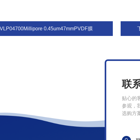
VLP04700Millipore 0.45um47mmPVDF膜
联
贴心的
参观，
选购方