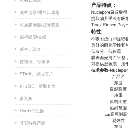
针头式滤器
产品特点：
Nuclepore
囊式滤器/通气口滤器
提取物几乎没有吸
Track-Etched P
可换膜滤器/过滤装置
特性
层析纸/杂交纸
不吸附蛋白和提取
良好的耐化学性和
新生儿筛查
低灰分、低皮重
膜表面光滑而平整
擦镜纸、称量纸
可提供黑色膜，用
-Nuclepo
技术参数
FTA卡、蛋白芯片
产品名
厚度
PH试纸、萃取套管
爆裂强度
净重
多孔板
原料比重
热封范围
Harris打孔器
zui高可耐
易燃性
其它特殊产品
灰度