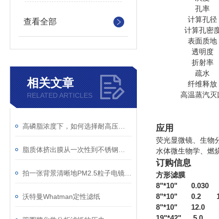
孔率
计算孔径
查看全部
计算孔密
表面质地
透明度
折射率
疏水
相关文章
纤维释放
高温蒸汽灭
RELATED ARTICLES
高磷脂浓度下，如何选择耐高压、低吸附的脂质体挤出膜？
应用
荧光显微镜、生物
脂质体挤出膜从一次性到不锈钢支撑系统的无缝衔接
水体微生物学、燃
订购信息
拍一张背景清晰地PM2.5粒子电镜图选择什么样的滤膜适合？
方形滤膜
8"*10" 0.03
8"*10" 0.2
沃特曼Whatman定性滤纸
8"*10" 12.0
19"*42" 5.0