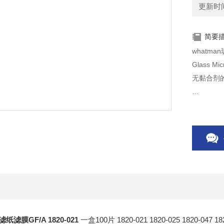
更新时间：
简要
whatma
Glass M
无黏合剂
GF/A：1.6µm 保留细小颗粒、流速快、负载力高，
水水污染
器的放射
纸滤膜GF/A 1820-021
一盒100片 1820-021 1820-025 1820-047 1