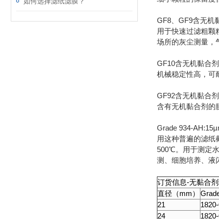
如何选择滤纸滤膜？
GF8、GF9含无机
用于快速过滤粗颗
场所的灰尘测量，
GF10含无机黏合
机械稳定性高，可
GF92含无机黏合
含有无机黏合剂的
Grade 934-AH:
用这种普遍的滤纸
500℃。用于测定
测、细胞培养、液
订货信息-无黏合
直径（mm）
Grad
21
1820
24
1820