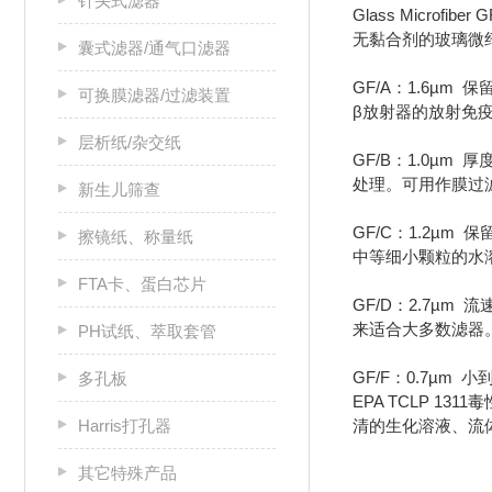
针头式滤器
Glass Microfib
无黏合剂的玻璃微
囊式滤器/通气口滤器
GF/A：1.6µ
可换膜滤器/过滤装置
β放射器的放射免
层析纸/杂交纸
GF/B：1.0µ
处理。可用作膜过
新生儿筛查
GF/C：1.2µ
擦镜纸、称量纸
中等细小颗粒的水
FTA卡、蛋白芯片
GF/D：2.7µ
来适合大多数滤器
PH试纸、萃取套管
GF/F：0.7µm
多孔板
EPA TCLP 
Harris打孔器
清的生化溶液、流
其它特殊产品