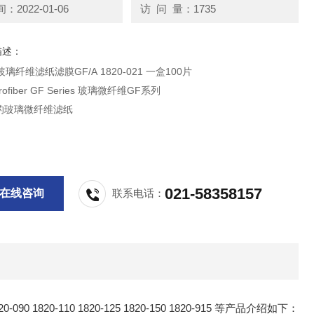
2022-01-06
访 问 量：1735
描述：
n玻璃纤维滤纸滤膜GF/A 1820-021 一盒100片
icrofiber GF Series 玻璃微纤维GF系列
的玻璃微纤维滤纸
用于高效常规过滤，包括废
监测、用于过滤水、藻类和细菌培养，仪器分析、蛋白过滤和弱β放射
免疫测定，推荐用于空气污染测中的颗粒物重量
021-58358157
在线咨询
联系电话：
820-090 1820-110 1820-125 1820-150 1820-915 等产品介绍如下：