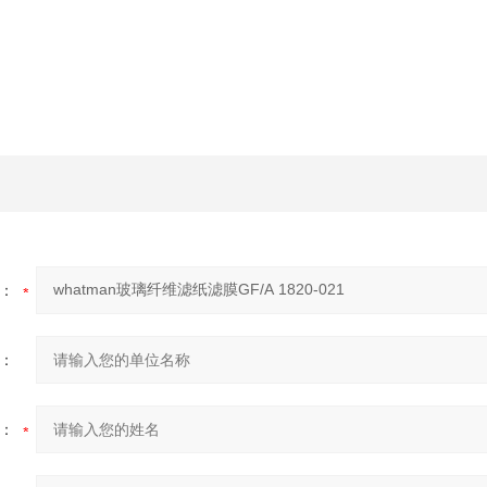
：
：
：