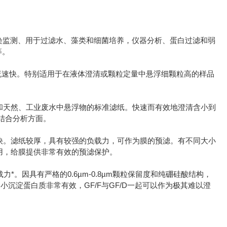
水污染监测、用于过滤水、藻类和细菌培养，仪器分析、蛋白过滤和弱
等。
粒，流速快。特别适用于在液体澄清或颗粒定量中悬浮细颗粒高的样品
用水和天然、工业废水中悬浮物的标准滤纸。快速而有效地澄清含小到
结合分析方面。
滤纸快。滤纸较厚，具有较强的负载力，可作为膜的预滤。有不同大小
使用，给膜提供非常有效的预滤保护。
载力*。因具有严格的0.6µm-0.8µm颗粒保留度和纯硼硅酸结构，
滤细小沉淀蛋白质非常有效，GF/F与GF/D一起可以作为极其难以澄