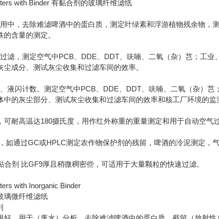
r Filters with Binder 有黏合剂的玻璃纤维滤纸
染应用中，去除难滤啤酒中的蛋白质，测定叶绿素和浮游植物残余物，
铁的含量的测定。
的过滤，测定空气中PCB、DDE、DDT、呋喃、二氧（杂）芑；
灰尘成分、测试灰尘收集和过滤车间的效率。
测、液闪计数。测定空气中PCB、DDE、DDT、呋喃、二氧（杂
体中的灰尘部分、测试灰尘收集和过滤车间的效率和核工厂环境的监
性，可耐高温达180摄氏度，用作红外称重的重量测定和用于自动空
预滤，如通过GC或HPLC测定农作物保护剂的残留，啤酒的泠泥测定
无机黏合剂 比GF9厚且稍微稠密些，可适用于大量颗粒的快速过滤。
ters with Inorganic Binder
玻璃微纤维滤纸
剂
很好，用于（废水）分析、去除难滤啤酒中的蛋白质、截留（放射性