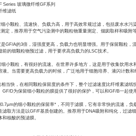
er GF Series 玻璃微纤维GF系列
纤维滤纸
m 保留细小颗粒、流速快、负载力高，用于高效常规过滤，包括废水
疫测定，推荐用于空气污染测中的颗粒物重量测定、烟囱取样和吸附
m 厚度是GF/A的3倍，湿强度更高，负载力也明显增强。用于保留颗
滤前的细颗粒物预过滤，用于要求高负载力的LSC技术。
m 保留细小颗粒，有很好的流速。在世界许多地方，这是用于收集饮
溶液。当需要更高负载力的时候，广泛地用于细胞培养、液闪计数和
m 流速相当快，在相同颗粒保留度的条件下，整个过滤速度比纤维素
。GF/D为保留细小颗粒的膜提供了很好的保护，可以和GF/B一起
 小到0.7µm的细小颗粒的保留率*，不同于滤膜，它有非常快的流速，负
1311毒性滤取方法是以GF/F基质创建的。推荐用于DNA吸附和纯化，过
体和核酸的预滤膜。