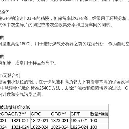
黏合剂
粒GF9的流速比GF8的稍慢，但保留率比GF8高，经常用于环境分
气体中灰尘碎片的测定或者灰尘收集效率和过滤车间的测试。
剂的
耐温度高达180℃。用于进行煤气分析器之前的煤烟分析，作为自动
剂的
膜预滤，通常用于样品分离中。
15µm无黏合剂
截留细小颗粒的*性，在于快流速和高负载力下有着非常高的保留效
水中悬浮物总数的标准2540D方法，去除浑浊物和细菌培养的过滤。Gr
闪计数和空气污染监测。
剂玻璃微纤维滤纸
eGF/A
GF/B***
GF/C
GF/D***
GF/F
数量/包装
-021
1821-021
1822-021
1823-021
1825-021
100
-024
1821-024
1822-024
1823-024
1825-024
100