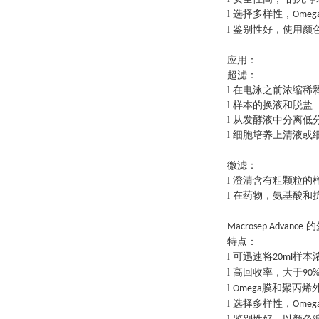
选择多样性，
l
Omeg
鉴别性好，使用颜
l
应用：
超滤：
在电泳之前浓缩稀
l
样本的换液和脱盐
l
从发酵液中分离低
l
细胞培养上清液或
l
微滤：
澄清含有粗颗粒的
l
在药物，氨基酸和
l
的
Macrosep Advance-
特点：
可迅速将
样本
l
20ml
高回收率，大于
l
90
膜和聚丙烯外
l
Omega
选择多样性，
l
Omeg