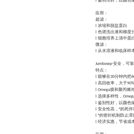
鉴别性好，以颜色
l
应用：
超滤：
浓缩和脱盐蛋白
l
色谱洗出液和梯度
l
细胞培养上清中蛋
l
微滤：
从水溶液和临床样
l
安全，可靠
Jumbosep-
特点：
能够在
分钟内把
l
30
6
高回收率，大于
l
90
膜和聚丙烯外
l
Omega
选择多样性，
l
Omeg
鉴别性好，以颜色
l
安全性高，*的死
l
*的密封机制防止
l
经济实惠，节省成
l