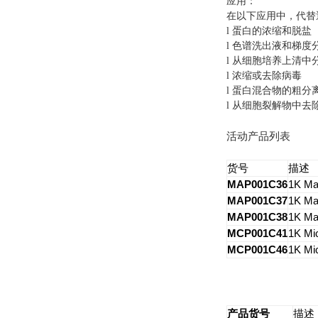
应用：
在以下应用中，代替
蛋白的浓缩和脱盐
l
色谱洗出液和梯度
l
从细胞培养上清中
l
浓缩或去除病毒
l
蛋白混合物的粗分
l
从细胞裂解物中去
l
活动产品列表
货号
描述
MAP001C36
1K Ma
MAP001C37
1K Ma
MAP001C38
1K Ma
MCP001C41
1K Mi
MCP001C46
1K Mi
产品货号
描述