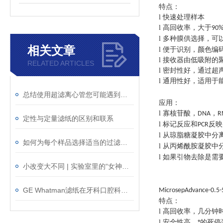
特点：
快速处理样本
l
高回收率，大于
l
90
多种膜供选择，可
l
相关文章
便于识别，颜色编
l
接收器由低吸附的
l
RELATED ARTICLES
密封性好，通过超
l
通用性好，适用于
l
总结使用超滤离心管您可能遇到的问题
应用：
寡核苷酸，
，
l
DNA
R
定性与定量滤纸的区别和联系
标记反应和
反映
l
PCR
从琼脂糖凝胶中分
l
如何为每个样品选择适当的过滤材料?
从丙烯酰胺凝胶中
l
如果引物去除是需
l
小改变大不同 | 实验室里的“女神一号”
GE Whatman滤纸在牙科口腔科领域的应用
MicrosepAdvance-0.5-
特点：
高回收率，几分钟
l
安全性高，*的死
l