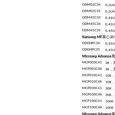
ODM02C34
0.2U
ODM02C35
0.2U
ODM45C33
0.45
ODM45C34
0.45
ODM45C35
0.45
离心浓
Nanosep MF
ODGHPC34
0.45
ODGHPC35
0.45
Microsep Advance
，
MCP003C41
3K
，
MCP003C46
3K
MCP010C41
10K
MCP010C46
10K
MCP030C41
30K
MCP030C46
30K
MCP100C41
100K
MCP100C46
100K
Microsep Advance