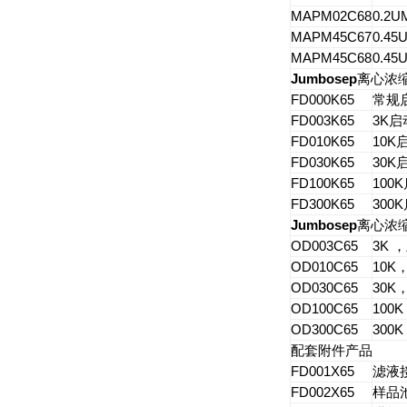
MAPM02C68
0.2U
MAPM45C67
0.45
MAPM45C68
0.45
Jumbosep
离心浓
FD000K65
常规
FD003K65
3K
启
FD010K65
10K
FD030K65
30K
FD100K65
100K
FD300K65
300K
Jumbosep
离心浓
OD003C65
3K
，
OD010C65
10K
OD030C65
30K
OD100C65
100K
OD300C65
300K
配套附件产品
FD001X65
滤液
FD002X65
样品