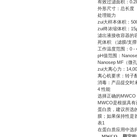
有效过滤面积：0.28
外形尺寸：总长度（*
处理能力
zui大样本体积：500
zui终浓缩体积：15
滤出液接收容器的容积
死体积 （滤膜/支撑
工作温度范围：0 - 4
pH值范围：Nanos
Nanosep MF（
zui大离心力：14,00
离心机要求：转子配
消毒：产品提交时
4 性能
选择正确的MWCO
MWCO是根据具有
蛋白质，建议所选的
膜；如果保持性是
表1
在蛋白质应用中选择
MWCO
额定的