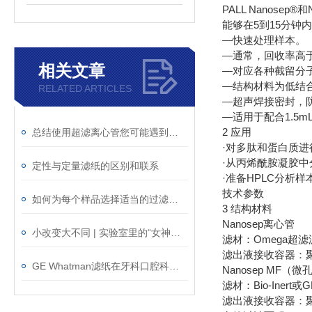
PALL Nanosep®
能够在5到15分钟
—快速处理样本。
—通常，回收率高于9
相关文章
—对应各种截留分
—结构材料为低结
RELATED ARTICLES
—超声焊接密封，
—适用于配合1.5
2 应用
总结使用超滤离心管您可能遇到的问题
·对多肽和蛋白质
·从丙烯酰胺凝胶中
定性与定量滤纸的区别和联系
·准备HPLC分析样
技术参数
如何为每个样品选择适当的过滤材料?
3 结构材料
Nanosep离心管
小改变大不同 | 实验室里的“女神一号”
滤材：Omega超
滤出液接收容器：
GE Whatman滤纸在牙科口腔科领域的应用
Nanosep MF（
滤材：Bio-Inert或
滤出液接收容器：