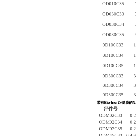
OD010C35
OD030C33
OD030C34
OD030C35
0D100C33
0D100C34
0D100C35
0D300C33
0D300C34
0D300C35
带有
Bio-Inert
®
滤膜的
N
部件号
ODM02C33
0.2
ODM02C34
0.2
ODM02C35
0.2
ODM45C33
0.45