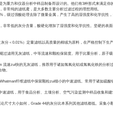
滤纸是为重力和仪器分析中样品制备而设计的。他们有3种形式来满足你
5%，非常纯的滤纸鸢，是大多数主要分析过滤过程的理想用纸。
015%，级过强酸处理去除了微量金属，产生了高的湿强度和化学抗
06%，非常低的灰分含量，酸硬化增加了湿强度和化学抗性。坚硬的表
灰级（灰分＜0.01%）定量滤纸以高质量的棉绒为原料，在严格控制
8μm 常规过滤用无灰滤纸，中等流速和颗粒保留度。用于比重分析，
20-25μm 流速zui快的无灰滤纸，推荐用于诸如氢氧化铝或氢氧化
合物。
.5μm Whatman纤维滤纸中保留颗粒zui细小的中速滤纸。常用于诸
16μm 中速滤纸，用于食品分析、土壤分析、空气污染监测中样品收集
μm 无论尺寸大小如何，Grade 44的灰分比本系列其他滤纸都低。采集小