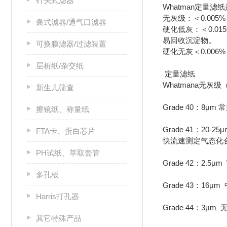
针头式滤器
Whatman定量
无灰级：＜0.00
囊式滤器/通气口滤器
硬化低灰：＜0.
易回收沉淀物。
可换膜滤器/过滤装置
硬化无灰＜0.0
层析纸/杂交纸
定量滤纸
Whatmana无
新生儿筛查
Grade 40：
擦镜纸、称量纸
Grade 41：
FTA卡、蛋白芯片
快流速测定气态化
PH试纸、萃取套管
Grade 42：2
多孔板
Grade 43：
Harris打孔器
Grade 44：3
其它特殊产品