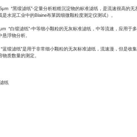
/1：12-25μm “黑缎滤纸”-定量分析粗糙沉淀物的标准滤纸，是流
是水泥工业中的Blaine布莱因细微颗粒度测定仪测试）。
/2：2-12μm “白缎滤纸”-中等细小颗粒的无灰标准滤纸，中等流速
中悬浮物分析。
/3：2μm “蓝缎滤纸”是用于非常细小颗粒的无灰标准滤纸，流速漫，
溶物质数量的测定。
滤纸