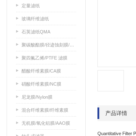
定量滤纸
玻璃纤维滤纸
石英滤纸QMA
聚碳酸酯膜/径迹蚀刻膜/PC膜
聚四氟乙烯/PTFE 滤膜
醋酸纤维素膜/CA膜
硝酸纤维素膜/NC膜
尼龙膜/Nylon膜
混合纤维素膜/纤维素膜
产品详情
无机膜/氧化铝膜/AAO膜
Quantitative Fil