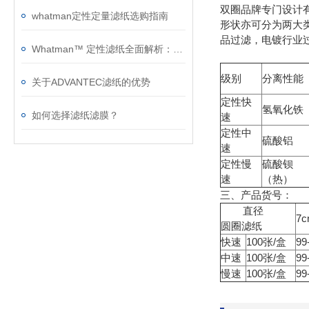
双圈品牌专门设计
whatman定性定量滤纸选购指南
形状亦可分为两大
品过滤，电镀行业
Whatman™ 定性滤纸全面解析：型号特性、技术参数与应用指南
级别
分离性能
关于ADVANTEC滤纸的优势
定性快
氢氧化铁
如何选择滤纸滤膜？
速
定性中
硫酸铝
速
定性慢
硫酸钡
速
（热）
三、产品货号：
直径
7
圆圈滤纸
快速
100张/盒
99
中速
100张/盒
99
慢速
100张/盒
99