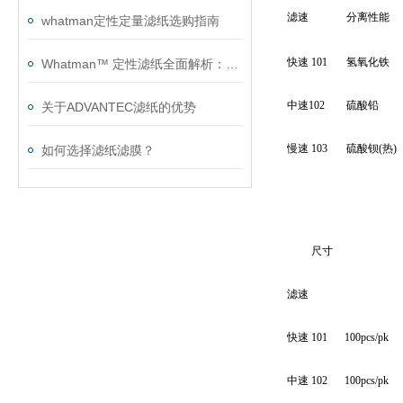
滤速
分离性能
whatman定性定量滤纸选购指南
快速 101
氢氧化铁
Whatman™ 定性滤纸全面解析：型号特性、技术参数与应用指南
中速102
硫酸铅
关于ADVANTEC滤纸的优势
慢速 103
硫酸钡(热)
如何选择滤纸滤膜？
尺寸
滤速
快速 101
100pcs/pk
中速 102
100pcs/pk