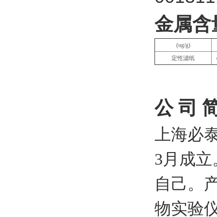
金属含
(ug/g)
定性滤纸
公 司 
上海必泰
3月成
自己。
物实验仪