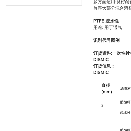
多方面适用:良好耐
兼容大部分混合溶剂可用于 
PTFE,疏水性
用途: 用于通气
识别代号图例
订货资料:一次性针
DISMIC
订货信息：
DISMIC
直径
滤膜材
(mm)
醋酸纤
3
疏水性 
醋酸纤