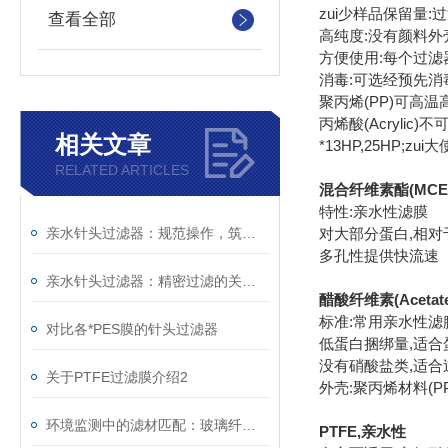
zui少样品保留量
查看全部
高纯度:没有颜料外
方便使用:每个过滤
消毒:可选经预先
聚丙烯(PP)可高温
丙烯酸(Acrylic
相关文章
*13HP,25HP;zui大使
RELATED ARTICLES
混合纤维素酯(MCE
特性:亲水性滤膜
亲水针头过滤器：规范操作，筑牢精准过滤的每一步防线
对大部分蛋白,相对于醋
多孔性提供快流速
亲水针头过滤器：精密过滤的关键屏障，解锁纯净价值
醋酸纤维素(Acetate
标准:常用亲水性滤
对比各*PES膜的针头过滤器
低蛋白捆绑量,适合
没有硝酸盐类,适合
关于PTFE过滤膜介绍2
外壳:聚丙烯材料(PP) 
环境监测中的滤材匹配：玻璃纤维滤纸的技术标准对照
PTFE,亲水性