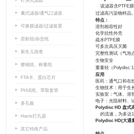
针头式滤器
该滤器含PTFE
囊式滤器/通气口滤器
过滤高污染物样品
特点：
可换膜滤器/过滤装置
溶剂相容性好
化学抗性外壳
层析纸/杂交纸
疏水PTFE膜
可多次高压灭菌
新生儿筛查
完整性测试（气泡点或水
生物安全
擦镜纸、称量纸
重量轻
（Polydis
应用
FTA卡、蛋白芯片
医药：通气口和在
生物技术：用于生
PH试纸、萃取套管
实验室：气体、溶
电子：光阻材料、
多孔板
Polydisc HD 
的流速，为多达1
Harris打孔器
Polydisc HD(
其它特殊产品
特点