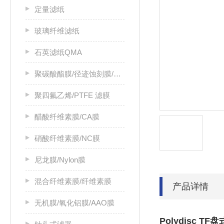
定量滤纸
玻璃纤维滤纸
石英滤纸QMA
聚碳酸酯膜/径迹蚀刻膜/PC膜
聚四氟乙烯/PTFE 滤膜
醋酸纤维素膜/CA膜
硝酸纤维素膜/NC膜
尼龙膜/Nylon膜
混合纤维素膜/纤维素膜
产品详情
无机膜/氧化铝膜/AAO膜
Polydisc T