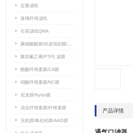
定量滤纸
玻璃纤维滤纸
石英滤纸QMA
聚碳酸酯膜/径迹蚀刻膜/PC膜
聚四氟乙烯/PTFE 滤膜
醋酸纤维素膜/CA膜
硝酸纤维素膜/NC膜
尼龙膜/Nylon膜
混合纤维素膜/纤维素膜
产品详情
无机膜/氧化铝膜/AAO膜
通气口滤器