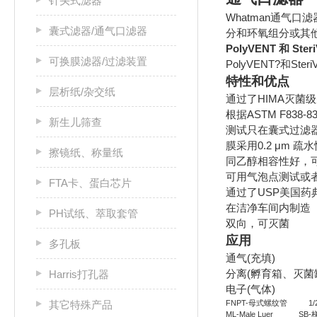
针头式滤器
Whatman通
囊式滤器/通气口滤器
分和环氧组分或其
PolyVENT 和 Ster
可换膜滤器/过滤装置
PolyVENT?
特性和优点
层析纸/杂交纸
通过了HIMA灭菌级别的
根据ASTM F838
新生儿筛查
测试只在囊式过滤器
膜采用0.2 μm 疏水
擦镜纸、称量纸
同乙醇相容性好，
可用气泡点测试或者
FTA卡、蛋白芯片
通过了USP美国药典
在洁净车间内制造
PH试纸、萃取套管
双向，可灭菌
应用
多孔板
通气(充填)
分离(孵育箱、灭菌
Harris打孔器
电子(气体)
其它特殊产品
FNPT-母式螺纹管 1/2SB
ML-Male Luer SB-梯