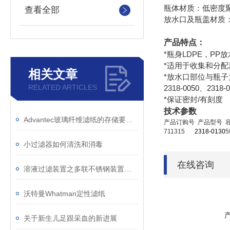
瓶体材质：低密度聚
查看全部
放水口及瓶盖材质
产品特点：
*瓶身LDPE，PP
*适用于收集和分配
相关文章
*放水口部位与瓶子为
RELATED ARTICLES
2318-0050、2
*保证密封/有刻度
技术参数
Advantec玻璃纤维滤纸的存储要求如下
产品订购号
产品型号
容
711315
2318-0130
5
小过滤器如何清洗和消毒
在线咨询
溶液过滤装置之多联不锈钢装置简单介绍
沃特曼Whatman定性滤纸
关于新生儿足跟采血的新进展