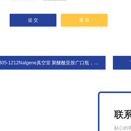
305-1212Nalgene真空室 聚醚酰亚胺广口瓶，白色PC底盘
联
贴心的