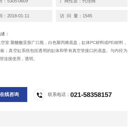
5305-0609
厂商性质：代理商
2018-01-11
访 问 量：1545
描述：
ne真空室 聚醚酰亚胺广口瓶，白色聚丙烯底盘，缸体PC材料或PEI材料，
C底板；真空缸系统包括透明的缸体和带有真空管接口的底盘。与内径为
.的胶管连接使用，透明。
021-58358157
在线咨询
联系电话：