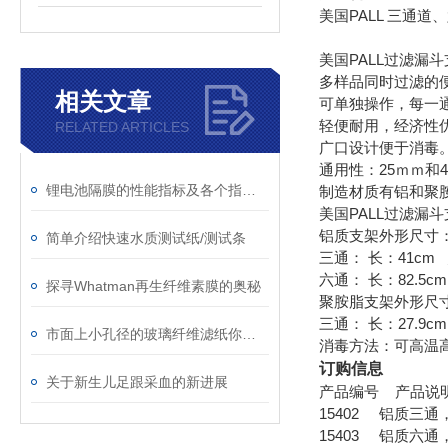
美国PALL 三通
美国PALL过滤漏
多样品同时过滤的
相关文章
可单独操作，每一
轻便耐用，经济性
RELATED ARTICLES
广口设计便于消毒
通用性：25ｍｍ和
锂电池隔膜的性能指标及各个指标的具体要求
制造材质有铝和聚
美国PALL过滤漏
铝质支架外形尺寸
简单介绍快速水质测试纸/测试条
三通： 长：41cm 
六通： 长：82.5c
探寻Whatman再生纤维素膜的奥秘
聚胺脂支架外形尺
三通： 长：27.9cm
市面上小孔径的玻璃纤维滤纸你知道吗？
消毒方法：可高温
订购信息
关于新生儿足跟采血的新进展
产品编号 产品说
15402 铝质三通
15403 铝质六通