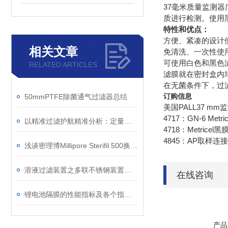
37毫米质量监测
质进行检测。使用
特性和优点：
方便、紧凑的设计
相关文章
免清洗、一次性使
可使用白色和黑色
RELATED ARTICLES
滤膜就在密封盒内
在无菌条件下，过
订购信息
50mmPTFE除菌通气过滤器总结
美国PALL37 mm
4717：GN-6 M
以精准过滤护航精准分析：定量滤纸在提升实验室数据可靠性中的角色
4718：Metric
4845：AP取样连
浅谈密理博Millipore Sterifil 500换膜过滤系统
溶液过滤装置之多联不锈钢装置简单介绍
在线咨询
锂电池隔膜的性能指标及各个指标的具体要求
产品