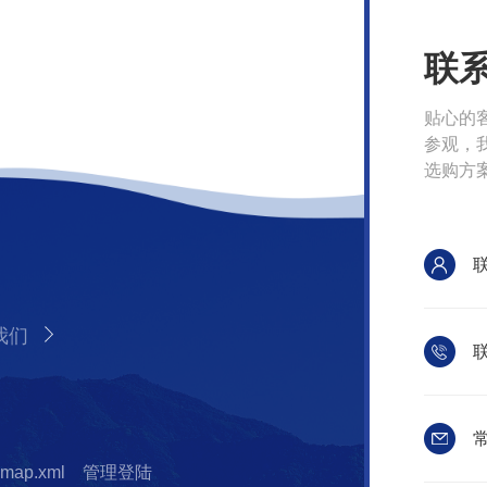
联
贴心的
参观，
选购方
我们
联
常
emap.xml
管理登陆