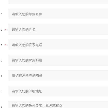
：
：
：
：
：
：
：