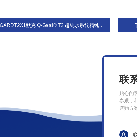
GARDT2X1默克 Q-Gard® T2 超纯水系统精纯化柱
联
贴心的
参观，
选购方