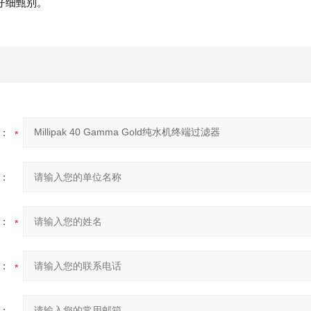
仔细甄别。
：
：
：
：
：