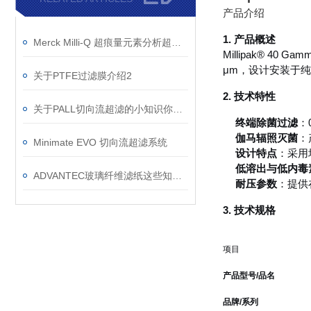
产品介绍
1. 产品概述
Merck Milli-Q 超痕量元素分析超纯水纯化特点
Millipak® 4
μm，设计安装于
关于PTFE过滤膜介绍2
2. 技术特性
关于PALL切向流超滤的小知识你了解多少？
终端除菌过滤
：
伽马辐照灭菌
：
Minimate EVO 切向流超滤系统
设计特点
：采用
低溶出与低内毒
ADVANTEC玻璃纤维滤纸这些知识你知道吗？
耐压参数
：提供
3. 技术规格
项目
产品型号/品名
品牌/系列