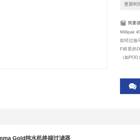
更新时间：
简要
Millipa
款经过伽
F材质的D
（如PO
等应用提
0 Gamma Gold纯水机终端过滤器