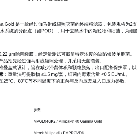
0 Gamma Gold 是一款经过伽马射线辐照灭菌的终端精滤器，包装规格为2
纯水系统的分配点（如POD），用于去除水中的颗粒物和细菌，为细
0.22 μm除菌级膜，经定量测试可截留特定浓度的缺陷短波单胞菌。
产品预先经过伽马射线辐照处理，并采用无菌包装。
堆叠盘式设计，旨在减少滞留体积和颗粒脱落；出口配备保护罩，以
素
：重量法可提取物 ≤1.5 mg/套，细菌内毒素含量 <0.5 EU/mL。
在25°C、80°C等不同温度下的正向与反向压差及入口压力参数。
参数
MPGL04GK2 / Millipak® 40 Gamma Gold
Merck Millipak® / EMPROVE®