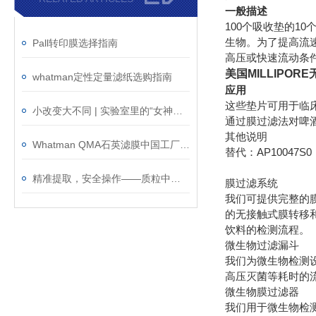
一般描述
100个吸收垫的1
生物。为了提高流
Pall转印膜选择指南
高压或快速流动条
美国MILLIPOR
whatman定性定量滤纸选购指南
应用
这些垫片可用于临
小改变大不同 | 实验室里的“女神一号”
通过膜过滤法对啤
其他说明
Whatman QMA石英滤膜中国工厂产品的品质控制
替代：AP10047S0
精准提取，安全操作——质粒中抽试剂盒使用注意事项
膜过滤系统
我们可提供完整的膜
的无接触式膜转移
饮料的检测流程。
微生物过滤漏斗
我们为微生物检测
高压灭菌等耗时的
微生物膜过滤器
我们用于微生物检测