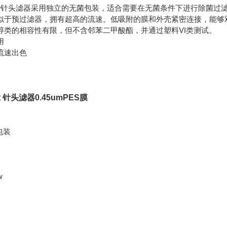
High Flow针头滤器采用独立的无菌包装，适合需要在无菌条件下进
类似于预过滤器，拥有超高的流速。低吸附的膜和外壳紧密连接，能够双
醇类的相容性有限，但不含邻苯二甲酸酯，并通过塑料VI类测试。
用
流速出色
rt 针头滤器0.45umPES膜
包装
w