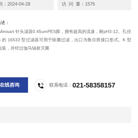
2024-04-28
访 问 量：1576
描述：
inisart 针头滤器0.45umPES膜，拥有超高的流速，耐pH3-12。孔径
5µm 的 16533 型过滤器可用于除菌过滤，出口为鲁尔滑接口形式。K 型
包装，并经过伽马辐射灭菌
021-58358157
在线咨询
联系电话：