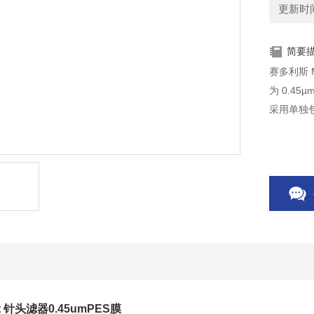
更新时间：
简要
赛多利斯 M
为 0.4
采用单独
rt 针头滤器0.45umPES膜