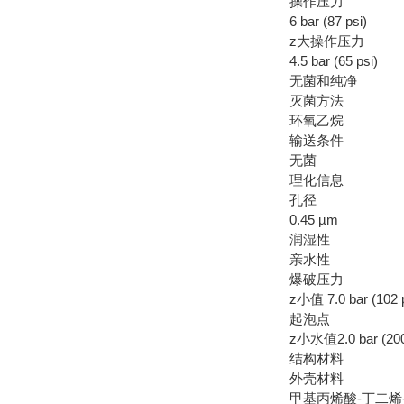
操作压力
6 bar (87 psi)
z大操作压力
4.5 bar (65 psi)
无菌和纯净
灭菌方法
环氧乙烷
输送条件
无菌
理化信息
孔径
0.45 µm
润湿性
亲水性
爆破压力
z小值 7.0 bar (102 p
起泡点
z小水值2.0 bar (200 
结构材料
外壳材料
甲基丙烯酸-丁二烯-