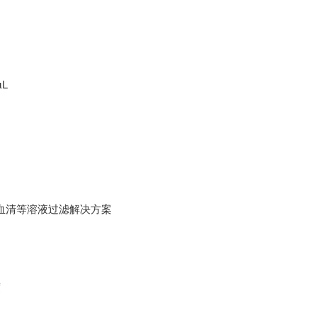
µL
血清等溶液过滤解决方案
度