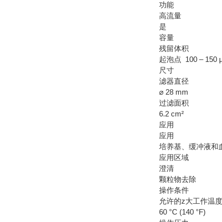
功能
高流量
是
容量
残留体积
起泡点 100 – 150 
尺寸
滤器直径
⌀ 28 mm
过滤面积
6.2 cm²
应用
应用
培养基、缓冲液和
应用区域
澄清
颗粒物去除
操作条件
允许的z大工作温
60 °C (140 °F)