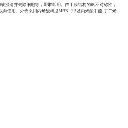
行除菌过滤或澄清并去除细胞等，即取即用。由于膜结构的略不对称性，
向使用。外壳采用丙烯酸树脂MBS（甲基丙烯酸甲酯-丁二烯-