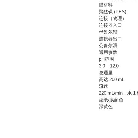
膜材料
聚醚砜 (PES)
连接（物理）
连接器入口
母鲁尔锁
连接器出口
公鲁尔滑
通用参数
pH范围
3.0 – 12.0
总通量
高达 200 mL
流速
220 mL/min，水 1 ba
滤纸/膜颜色
深黄色