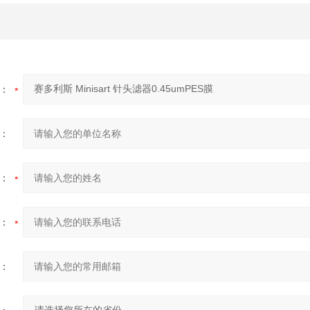
：
：
：
：
：