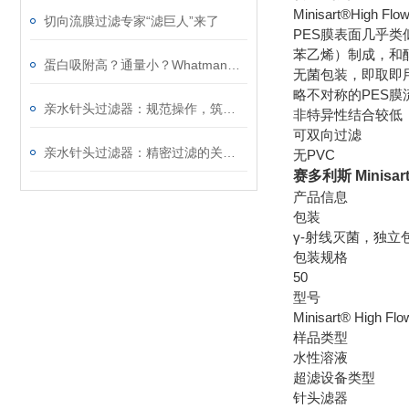
Minisart®
切向流膜过滤专家“滤巨人”来了
PES膜表面几乎
苯乙烯）制成，和
蛋白吸附高？通量小？Whatman过滤神器来帮您！
无菌包装，即取即
略不对称的PES膜
亲水针头过滤器：规范操作，筑牢精准过滤的每一步防线
非特异性结合较低
可双向过滤
亲水针头过滤器：精密过滤的关键屏障，解锁纯净价值
无PVC
赛多利斯 Minisa
产品信息
包装
γ-射线灭菌，独立
包装规格
50
型号
Minisart® High Flo
样品类型
水性溶液
超滤设备类型
针头滤器