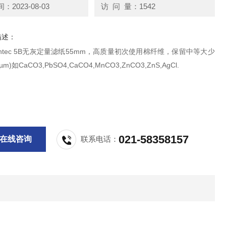
2023-08-03
访 问 量：1542
描述：
antec 5B无灰定量滤纸55mm，高质量初次使用棉纤维，保留中等大少
µm)如CaCO3,PbSO4,CaCO4,MnCO3,ZnCO3,ZnS,AgCl.
021-58358157
在线咨询
联系电话：