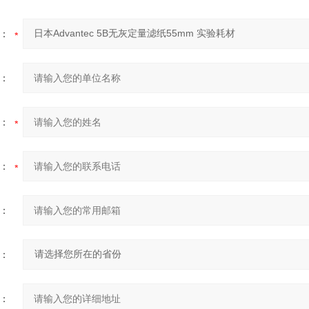
：
：
：
：
：
：
：