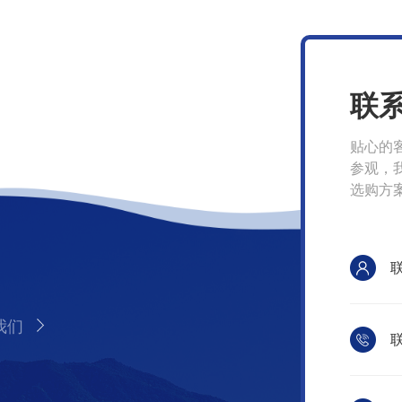
联
贴心的
参观，
选购方
我们
联