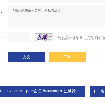
：
：
请输入计算结果（填写阿拉伯
PGL02GH2Millipore密理博Millipak-20 过滤器0.2um 实验室耗材
下一篇