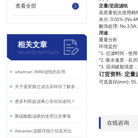
查看全部
定量/坚固滤纸
高质量初次使用棉
灰分: 0.01% (No.4
酸洗处理: No.3,
用途
重量分析
相关文章
环境监控
RELATED ARTICLES
*1. 过滤时间 - 
*2. 吸水速度 -
*3. 湿润破裂强度 
whatman 3MM滤纸的应用
订货资料: 定量
可选直径(mm): 55, 70, 
关于凝胶膜过滤法采样你了解多少？
赛多利斯超滤离心管你知道吗？
聚碳酸酯滤膜的使用注意事项
在线咨询
Advantec滤膜详细介绍及对比