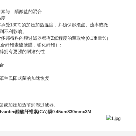
维素与二醋酸盐的混合
强度
够承受130℃的加压加热温度，并确保起泡点、流率或微
到不利影响。
多邦得科的膜过滤器都有Z低程度的萃取物(0.1重量%）
混合纤维素酯滤膜，硝化纤维）:
醇拥有更强的耐溶剂性
合
革兰氏阳式菌的加速恢复
支架或加压加热前润湿过滤器。
dvantec醋酸纤维素(CA)膜0.45um330mmx3M