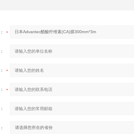
：
：
：
：
：
：