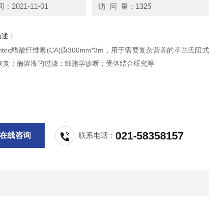
2021-11-01
访 问 量：1325
描述：
antec醋酸纤维素(CA)膜300mm*3m，用于需要复杂营养的革兰氏阳式
恢复；酶溶液的过滤；细胞学诊断；受体结合研究等
021-58358157
在线咨询
联系电话：