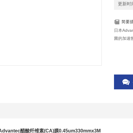
更新时间：
简要
日本Adv
菌的加速
Advantec醋酸纤维素(CA)膜0.45um330mmx3M