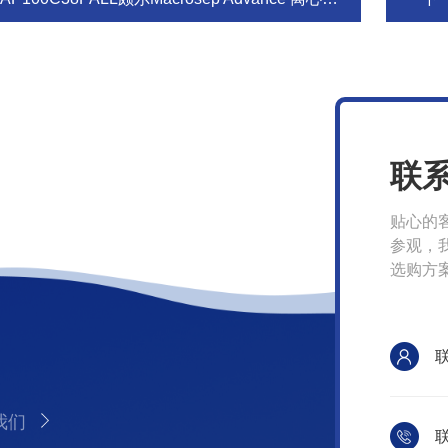
联
贴心的
参观，
选购方
我们
联