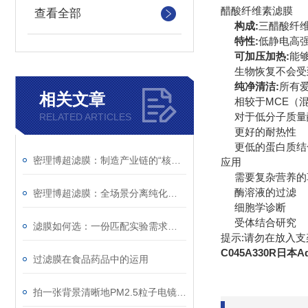
醋酸纤维素滤膜
查看全部
构成:
三醋酸纤
特性:
低静电高
可加压加热:
能
生物恢复不会受
纯净清洁:
所有爱
相关文章
相较于MCE（
对于低分子质量
RELATED ARTICLES
更好的耐热性
更低的蛋白质结
密理博超滤膜：制造产业链的“核心分离元件”
应用
需要复杂营养的
酶溶液的过滤
密理博超滤膜：全场景分离纯化的“精密屏障”
细胞学诊断
受体结合研究
滤膜如何选：一份匹配实验需求的实用技术参考
提示:请勿在放入
C045A330R日本A
过滤膜在食品药品中的运用
拍一张背景清晰地PM2.5粒子电镜图选择什么样的滤膜适合？