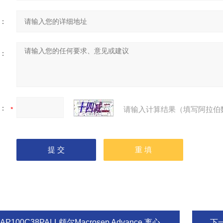
：
：
：
请输入计算结果（填写阿拉伯
AP100C38PALL颇尔Macrosep Advance 离心浓缩管100K
下