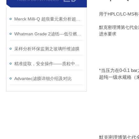
用于HPLC/LC-
Merck Milli-Q 超痕量元素分析超纯水纯化特点
默克密理博第七代全
Whatman Grade 2滤纸---低引燃倾向香烟测试
进水要求
采样分析环保监测之玻璃纤维滤膜
精准提取，安全操作——质粒中抽试剂盒使用注意事项
*当压力在0-0.1
超纯一级水规格（来
Advantec滤膜详细介绍及对比
默克密理博第七代