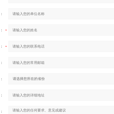
：
：
：
：
：
：
：