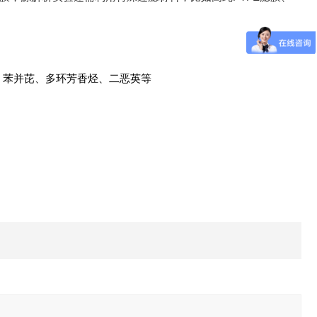
金属、苯并芘、多环芳香烃、二恶英等