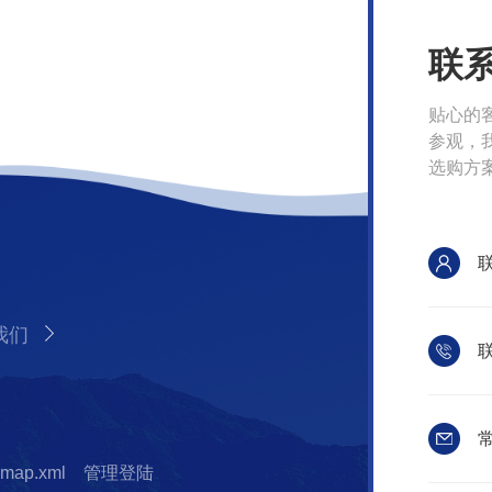
联
贴心的
参观，
选购方
我们
联
常
emap.xml
管理登陆