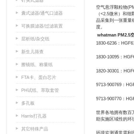
针头式滤器
空气悬浮颗粒物(
囊式滤器/通气口滤器
（<2.5微米）和
品采集到一张重量
可换膜滤器/过滤装置
度。
whatman PM2
层析纸/杂交纸
1830-6236：HGF
新生儿筛查
1830-10095：HGF
擦镜纸、称量纸
1820-30301：HG
FTA卡、蛋白芯片
9713-900769：H
PH试纸、萃取套管
9713-900770：H
多孔板
世界各地拥有数百
Harris打孔器
助实施区域性的环
其它特殊产品
环境监测通常需利用