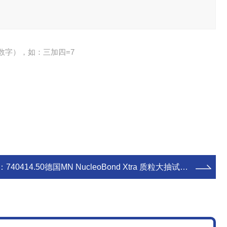
数字），如：三加四=7
：
740414.50德国MN NucleoBond Xtra 质粒大抽试剂盒