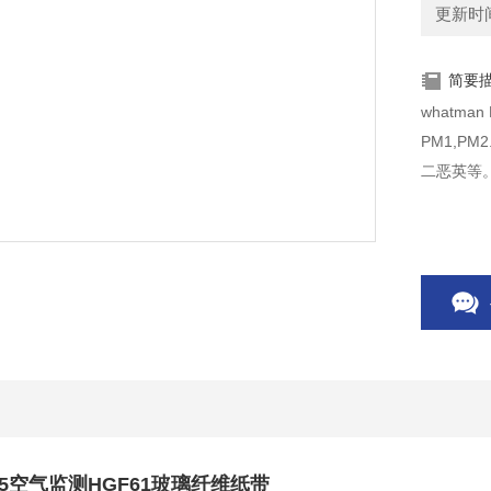
更新时间：
简要
whatm
PM1,P
二恶英等
M2.5空气监测HGF61玻璃纤维纸带