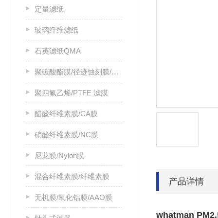
定量滤纸
玻璃纤维滤纸
石英滤纸QMA
聚碳酸酯膜/径迹蚀刻膜/PC膜
聚四氟乙烯/PTFE 滤膜
醋酸纤维素膜/CA膜
硝酸纤维素膜/NC膜
尼龙膜/Nylon膜
混合纤维素膜/纤维素膜
产品详情
无机膜/氧化铝膜/AAO膜
whatman P