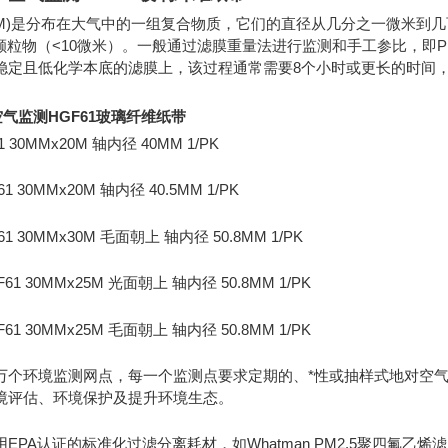
PM)是分布在大气中的一组复合物质，它们的直径从几分之一微米到几
细颗粒物（<10微米）。一般通过滤膜重量法进行监测和手工参比，即PM
稳定且低化学本底的滤膜上，该过程通常需要8个小时或更长的时间
.5空气监测HGF61玻璃纤维纸带
61 30MMx20M 轴内径 40MM 1/PK
61 30MMx20M 轴内径 40.5MM 1/PK
F61 30MMx30M 毛面朝上 轴内径 50.8MM 1/PK
GF61 30MMx25M 光面朝上 轴内径 50.8MM 1/PK
GF61 30MMx25M 毛面朝上 轴内径 50.8MM 1/PK
万个环境监测网点，每一个监测点要求定期的、*性或抽样式地对空
境评估、环境保护及提升环境生态。
EPA认证的标准化过滤分离耗材，如Whatman PM2.5聚四氟乙