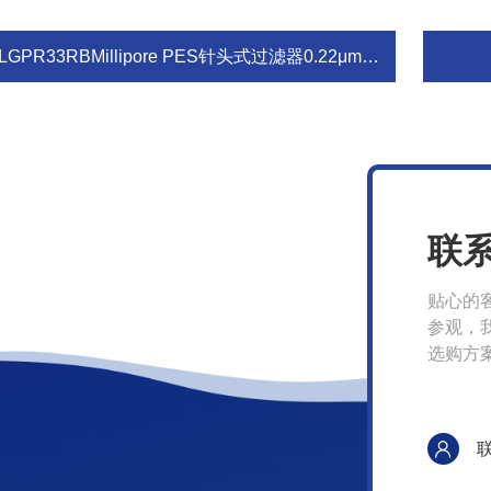
LGPR33RBMillipore PES针头式过滤器0.22μm33mm
联
贴心的
参观，
选购方