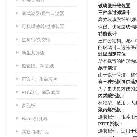
针头式滤器
玻璃微纤维装置
三件套过滤漏斗
囊式滤器/通气口滤器
高效玻璃微纤维滤
可换膜滤器/过滤装置
保留、快流速玻璃
功能设计
层析纸/杂交纸
三件套结构。漏斗
的玻璃封口边缘保
新生儿筛查
过滤固定箝位
所有截留的固形物
擦镜纸、称量纸
易于清洁
由于设计简洁，整
FTA卡、蛋白芯片
有三种托板可供选
为了更快更方便的过
PH试纸、萃取套管
丙烯酸托板
：
标准型。适用于大
多孔板
聚丙烯托板
：
选装配件。推荐用
Harris打孔器
PTFE
托板
：
选装配件。适用于所
其它特殊产品