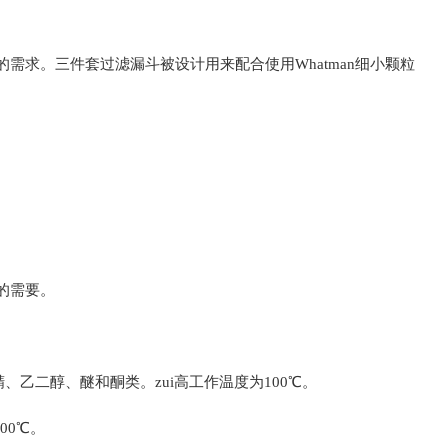
的需求。三件套过滤漏斗被设计
用来配合使用Whatman细小颗粒
的需要。
精、乙二
醇、醚和酮类。zui高工作温度为100℃。
00℃。