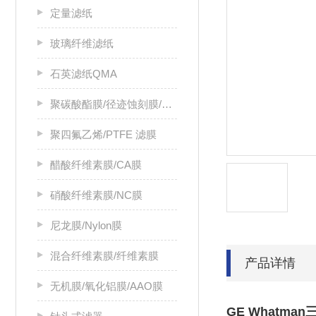
定量滤纸
玻璃纤维滤纸
石英滤纸QMA
聚碳酸酯膜/径迹蚀刻膜/PC膜
聚四氟乙烯/PTFE 滤膜
醋酸纤维素膜/CA膜
硝酸纤维素膜/NC膜
尼龙膜/Nylon膜
混合纤维素膜/纤维素膜
产品详情
无机膜/氧化铝膜/AAO膜
GE Whatm