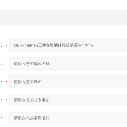
：
：
：
：
：