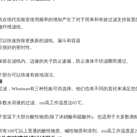
纸在现代实验室使用频率的增加产生了对
于简单和有效过滤支持装置
微纤维
滤纸。
可以快速拆除更换新的滤纸。漏斗和容器
证很好的密封性。
保留在滤纸内。边缘的夹子防止渗漏，防
止液体不经滤圈而通过。
个部分可以快速有效地清洁。
择
滤，Whatman有三种托板可供选择。他
们也有不同的直径来满足您
多数水溶液的过滤。
zui高工作温度达65℃。
于室温下大部分酸性
物质(除了浓硝酸和硫酸外)。也适用于大多数酒
有100℃以上普通的酸
性物质、碱性物质和溶剂。zui高工作温度是2