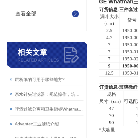
GE Whatm
订货信息-三件套
查看全部
漏斗大小
货号
（cm）
2.5
1950-0
4.7
1950-0
7
1950-0
相关文章
7
1950-0
7
1950-0
RELATED ARTICLES
9
1950-0
12.5
1950-0
层析纸的可用于哪些地方?
订货信息-玻璃微
亲水针头过滤器：规范操作，筑牢精准过滤的每一步防线
规格
尺寸（cm）
可选配
47
啤酒过滤分离和卫生指标WhatmanTM 同步解决方案
70
90
Advantec工业滤纸介绍
*大容量