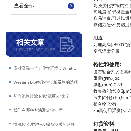
查看全部
高强度化学抵抗性,
高纯度:超低微量金属含
容易消毒:可以以
存储方便:不受湿度
用途
相关文章
处理高温(>500℃
RELATED ARTICLES
空气污染分析
特性和使用:
应对高温与苛刻化学环境：Whatman玻璃纤维滤纸的稳定性分析
没有粘合剂的石英纤
重量(g/m2):85
Western Blot实验中滤纸及膜的选择
厚度(mm):0.38
收集效能(% 0.3μmDO
切向流膜过滤专家“滤巨人”来了
压力降低(kPa,5cm/秒
黏合物:没有
我们有哪些方法测定清洁度
zui高使用温度(℃):1
订货资料
微流控芯片实验步骤及滤膜的选择