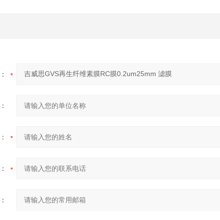
：
：
：
：
：