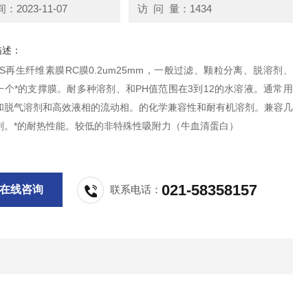
2023-11-07
访 问 量：1434
描述：
S再生纤维素膜RC膜0.2um25mm，一般过滤、颗粒分离、脱溶剂、
一个*的支撑膜。耐多种溶剂、和PH值范围在3到12的水溶液。通常用
和脱气溶剂和高效液相的流动相。的化学兼容性和耐有机溶剂。兼容几
剂。*的耐热性能。较低的非特殊性吸附力（牛血清蛋白）
021-58358157
在线咨询
联系电话：