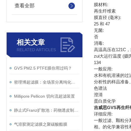
膜材料:
查看全部
再生纤维素
膜直径 (毫米):
25 和 47
无菌:
否
相关文章
消毒:
高温高压在121C
RELATED ARTICLES
zui大运行温度 (摄氏
134
GVS PM2.5 PTFE膜你用过吗？
一般应用:
水和有机溶液的过
分析性的样品准备
密理博超滤膜：全场景分离纯化的“精密屏障”
色谱法
澄清
Millipore Pellicon 切向流超滤装置
蛋白质化学
吉威思GVS再生纤维
静止式Franz扩散池：药物透皮制剂释放性能评估利器
详细应用:
一般过滤、颗粒分
气溶胶测定滤膜之聚碳酸酯膜
相。的化学兼容性