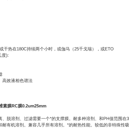
，或干热在180C持续两个小时，或伽马（25千戈瑞），或ETO
度):
滤
、高效液相色谱法
素膜RC膜0.2um25mm
离、脱溶剂、过滤需要一个*的支撑膜。耐多种溶剂、和PH值范围在
和耐有机溶剂。兼容几乎所有溶剂。*的耐热性能。较低的非特殊性