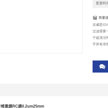
更新时间：
简要
吉威思GV
过滤需要
于超清洁
乎所有溶
维素膜RC膜0.2um25mm