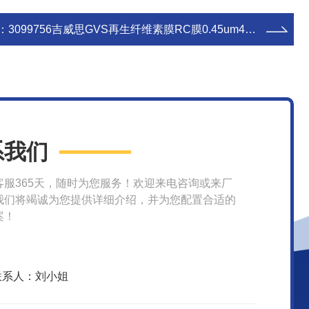
：
3099756吉威思GVS再生纤维素膜RC膜0.45um47mm 滤膜
系我们
客服365天，随时为您服务！欢迎来电咨询或来厂
我们将竭诚为您提供详细介绍，并为您配置合适的
案！
联系人：刘小姐