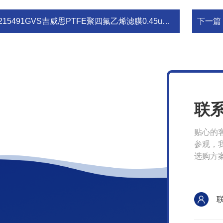
215491GVS吉威思PTFE聚四氟乙烯滤膜0.45um13mm
下一篇
联
贴心的
参观，
选购方