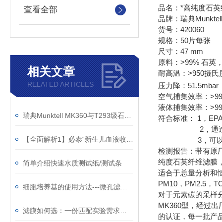
品名：*高纯度石英
查看全部
品牌：瑞典Munktell F
货号：420060
规格：50片每张
尺寸：47 mm
原料：>99% 石英
相关文章
耐高温：>950摄
RELATED ARTICLES
压力降：51.5mbar
空气捕集效率：>99.
液体捕集效率：>99.
瑞典Munktell MK360与T293级石英滤膜对比
符合标准： 1，E
2，通过DIN EN 
【全面解析1】必泰“新生儿血液收集卡”产品介绍
3，可以提供带
检测报告：带有原
纯度石英纤维滤膜，
简单介绍快速水质测试纸/测试条
适合于总量分析和恒
PM10，PM2.5
细胞培养基的使用方法---微孔滤膜过滤除菌
对于元素碳的采样分
MK360型，经
滤膜如何选：一份匹配实验需求的实用技术参考
的认证，每一批产