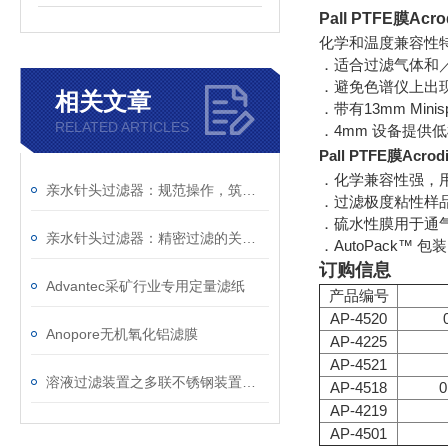
Pall PTFE膜Ac
化学和温度兼容性
．适合过滤气体和
．避免色谱仪上出现
相关文章
．带有13mm Min
RELATED ARTICLES
．4mm 设备提供低样
Pall PTFE膜Acro
．化学兼容性强，
亲水针头过滤器：规范操作，筑牢精准过滤的每一步防线
．过滤极度粘性样品时，
．硫水性膜用于通
亲水针头过滤器：精密过滤的关键屏障，解锁纯净价值
．AutoPack™ 包装
订购信息
Advantec采矿行业专用定量滤纸
产品编号
AP-4520
Anopore无机氧化铝滤膜
AP-4225
AP-4521
溶液过滤装置之多联不锈钢装置简单介绍
AP-4518
AP-4219
AP-4501