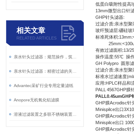
低蛋白吸附性提高
13mm微型出口针
GHP针头滤器:
过滤介质:亲水型聚
相关文章
玻纤预滤层:硼硅玻
标准死体积:13mm:<1
RELATED ARTICLES
25mm:<100ul;2
有效过滤面积:13/25m
操作温度:55℃ 操作压力
亲水针头过滤器：规范操作，筑牢精准过滤的每一步防线
GH Polypro 圆形
过滤介质:亲水型聚丙烯 
亲水针头过滤器：精密过滤的关键屏障，解锁纯净价值
标准水过滤速度(ml/min/c
应用:HPLC样品
Advantec采矿行业专用定量滤纸
PALL 4567G
PALL0.45umGH
Anopore无机氧化铝滤膜
GHP膜Acrodisc针
Minispilce出口3X
溶液过滤装置之多联不锈钢装置简单介绍
GHP膜Acrodisc针
Minispilce出口 100
GHP膜Acrodisc针