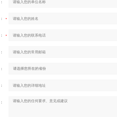
：
：
：
：
：
：
：