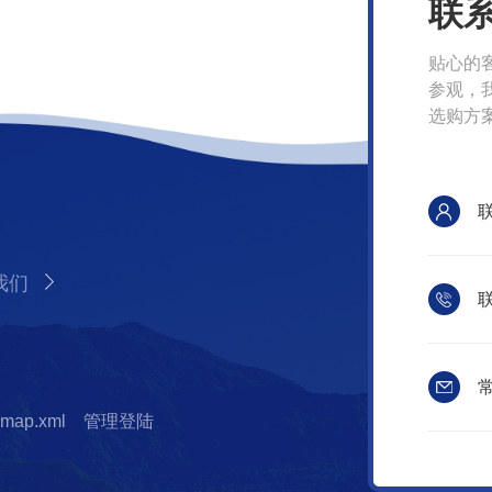
联
贴心的
参观，
选购方
我们
联
常
emap.xml
管理登陆