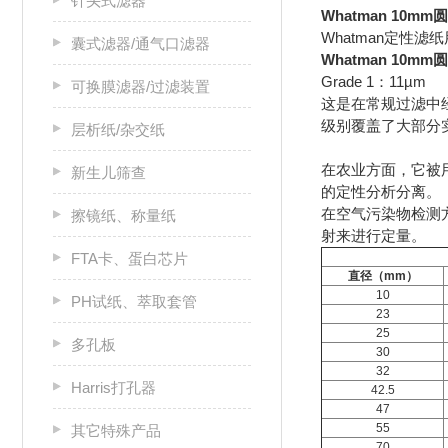
针头式滤器
Whatman 10mm
Whatman定
囊式滤器/通气口滤器
Whatman 10mm
Grade 1：11µm
可换膜滤器/过滤装置
这是在常规过滤中经
级别覆盖了大部分
层析纸/杂交纸
在农业方面，它被用
新生儿筛查
的定性分析分离。
在空气污染物检测
擦镜纸、称量纸
射来进行定量。
FTA卡、蛋白芯片
直径（mm）
10
PH试纸、萃取套管
23
25
多孔板
30
32
Harris打孔器
42.5
47
55
其它特殊产品
70