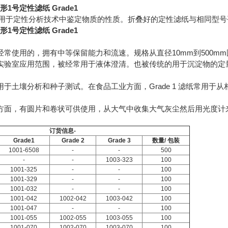
圆形1号定性滤纸 Grade1
性滤纸用于定性分析技术中鉴定物质的性质。折叠好的定性滤纸与相同型
圆形1号定性滤纸 Grade1
常使用的，拥有中等保留能力和流速。规格从直径10mm到500mm圆
实验室应用范围，被经常用于液体澄清。也被传统的用于沉淀物的定
于土壤分析和种子测试。在食品工业方面，Grade 1 滤纸常用
方面，有圆片和卷状可供使用，从大气中收集大气灰尘然后用光度计
订货信息-
Grade1
Grade 2
Grade 3
数量/ 包装
1001-6508
-
-
500
-
-
1003-323
100
1001-325
-
-
100
1001-329
-
-
100
1001-032
-
-
100
1001-042
1002-042
1003-042
100
1001-047
-
-
100
1001-055
1002-055
1003-055
100
1001-070
1002-070
1003-070
100