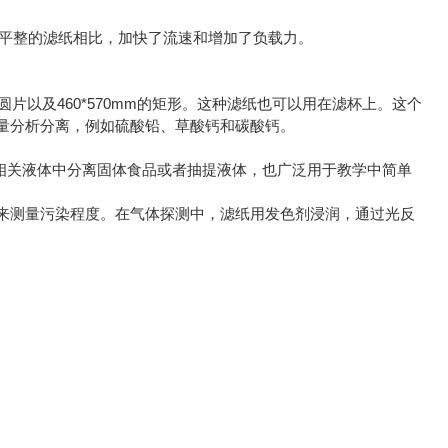
号平整的滤纸相比，加快了流速和增加了负载力。
片以及460*570mm的矩形。这种滤纸也可以用在滤杯上。这个
量分析分离，例如硫酸铅、草酸钙和碳酸钙。
于从相关液体中分离固体食品或者抽提液体，也广泛用于教学中简单
来测量污染程度。在气体探测中，滤纸用发色剂浸润，通过光反