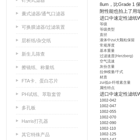
针头式滤器
8um，比Grad
附性能也拍上了用场
囊式滤器/通气口滤器
进口中速定性滤纸WH
等级
可换膜滤器/过滤装置
等级类型
直径
层析纸/杂交纸
液体中zui大颗粒保留
常规厚度
基本重量
新生儿筛查
过滤速度(Herzberg)
空气流速
灰份含量
擦镜纸、称量纸
拉伸模量/干式
材质
FTA卡、蛋白芯片
zui低α-纤维素含量
属性特点
进口中速定性滤纸WH
PH试纸、萃取套管
1002-042
1002-047
多孔板
1002-055
1002-070
Harris打孔器
1002-090
1002-110
其它特殊产品
1002-125
1002-147