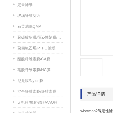
定量滤纸
玻璃纤维滤纸
石英滤纸QMA
聚碳酸酯膜/径迹蚀刻膜/PC膜
聚四氟乙烯/PTFE 滤膜
醋酸纤维素膜/CA膜
硝酸纤维素膜/NC膜
尼龙膜/Nylon膜
混合纤维素膜/纤维素膜
产品详情
无机膜/氧化铝膜/AAO膜
whatman2号定性滤纸g