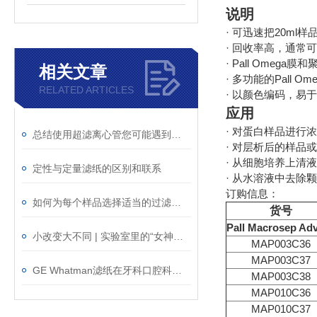
说明
· 可迅速把20ml样
· 回收率高，通常可
· Pall Ome
相关文章
· 多功能的Pall 
RELATED ARTICLES
· 以颜色编码，易
应用
· 对蛋白样品进行
总结使用超滤离心管您可能遇到的问题
· 对层析后的样品
· 从细胞培养上清
定性与定量滤纸的区别和联系
· 从水溶液中去除
订购信息：
如何为每个样品选择适当的过滤材料?
货号
Pall Macrosep A
小改变大不同 | 实验室里的“女神一号”
MAP003C36
MAP003C37
GE Whatman滤纸在牙科口腔科领域的应用
MAP003C38
MAP010C36
MAP010C37