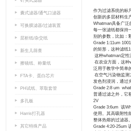
针头式滤器
作为过滤系统的标尺，
囊式滤器/通气口滤器
创新的多层材料生
Whatman具备
可换膜滤器/过滤装置
每一张滤纸都保持
别的参数，比如：
层析纸/杂交纸
Grade 1:11u
的矩形，这种滤纸10
新生儿筛查
这种whatma
在农业方面，这种w
擦镜纸、称量纸
泛用于教学中简单
在空气污染物监测
FTA卡、蛋白芯片
发色剂浸润，通过
Grade 2:8 
PH试纸、萃取套管
普通过滤之外，它
2V
多孔板
Grade 3:6u
Harris打孔器
使用。其高吸附性能
整体热熔的过滤器。（
其它特殊产品
Grade 4:20