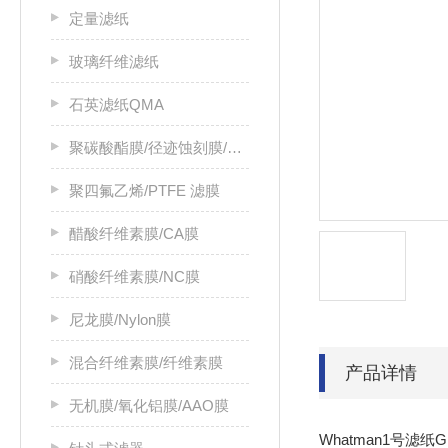
定量滤纸
玻璃纤维滤纸
石英滤纸QMA
聚碳酸酯膜/径迹蚀刻膜/PC膜
聚四氟乙烯/PTFE 滤膜
醋酸纤维素膜/CA膜
硝酸纤维素膜/NC膜
尼龙膜/Nylon膜
混合纤维素膜/纤维素膜
产品详情
无机膜/氧化铝膜/AAO膜
Whatman1号滤纸Gr