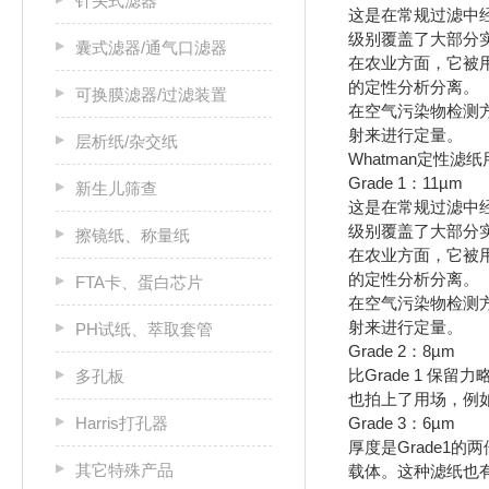
针头式滤器
这是在常规过滤中经
级别覆盖了大部分
囊式滤器/通气口滤器
在农业方面，它被用
的定性分析分离。
可换膜滤器/过滤装置
在空气污染物检测
射来进行定量。
层析纸/杂交纸
Whatman定性
Grade 1：11µm
新生儿筛查
这是在常规过滤中经
级别覆盖了大部分
擦镜纸、称量纸
在农业方面，它被用
的定性分析分离。
FTA卡、蛋白芯片
在空气污染物检测
射来进行定量。
PH试纸、萃取套管
Grade 2：8µm
比Grade 1 
多孔板
也拍上了用场，例如
Harris打孔器
Grade 3：6µm
厚度是Grade
其它特殊产品
载体。这种滤纸也