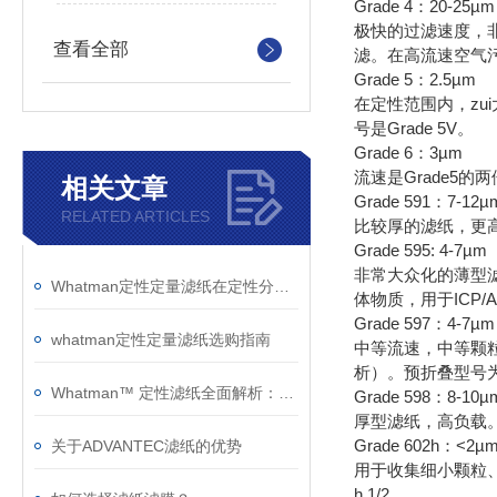
Grade 4：20-25µm
极快的过滤速度，
查看全部
滤。在高流速空气
Grade 5：2.5µm
在定性范围内，z
号是Grade 5V。
Grade 6：3µm
流速是Grade5
相关文章
Grade 591：7-12µ
RELATED ARTICLES
比较厚的滤纸，更高
Grade 595: 4-7µm
非常大众化的薄型
Whatman定性定量滤纸在定性分析技术中鉴定物质性质的优点如下
体物质，用于ICP/A
Grade 597：4-7µm
whatman定性定量滤纸选购指南
中等流速，中等颗
析）。预折叠型号为59
Whatman™ 定性滤纸全面解析：型号特性、技术参数与应用指南
Grade 598：8-10µ
厚型滤纸，高负载。中
Grade 602h：<2µ
关于ADVANTEC滤纸的优势
用于收集细小颗粒、
h 1/2