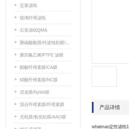
定量滤纸
玻璃纤维滤纸
石英滤纸QMA
聚碳酸酯膜/径迹蚀刻膜/PC膜
聚四氟乙烯/PTFE 滤膜
醋酸纤维素膜/CA膜
硝酸纤维素膜/NC膜
尼龙膜/Nylon膜
混合纤维素膜/纤维素膜
产品详情
无机膜/氧化铝膜/AAO膜
whatman定性滤纸100