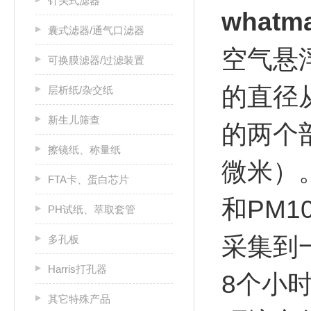
针头式滤器
whatm
囊式滤器/通气口滤器
空气悬
可换膜滤器/过滤装置
的直径
层析纸/杂交纸
新生儿筛查
的两个
擦镜纸、称量纸
微米）
FTA卡、蛋白芯片
和PM
PH试纸、萃取套管
采集到
多孔板
Harris打孔器
8个小
其它特殊产品