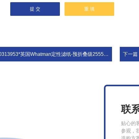
0313953*英国Whatman定性滤纸-预折叠级2555 FF 320MM 100/PK
下一篇
联
贴心的
参观，
选购方