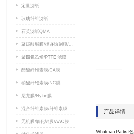
定量滤纸
玻璃纤维滤纸
石英滤纸QMA
聚碳酸酯膜/径迹蚀刻膜/PC膜
聚四氟乙烯/PTFE 滤膜
醋酸纤维素膜/CA膜
硝酸纤维素膜/NC膜
尼龙膜/Nylon膜
混合纤维素膜/纤维素膜
产品详情
无机膜/氧化铝膜/AAO膜
Whatman Par