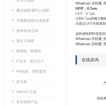
针头式滤器
Whatman 沃特曼 无黏
GF/F：0.7um
囊式滤器/通气口滤器
GF/F：0.7µm
小到0.7um的细小颗
可换膜滤器/过滤装置
法是以GF/F为基质
层析纸/杂交纸
这种滤纸同时也提供
Whatman 沃特曼 无
新生儿筛查
Whatman 沃特曼 无
擦镜纸、称量纸
在线咨询
FTA卡、蛋白芯片
PH试纸、萃取套管
多孔板
Harris打孔器
您的
其它特殊产品