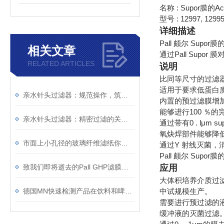
名称 : Supor膜的Ac
型号 : 12997, 12995,
详细描述
Pall 颇尔 Supor膜的A
相关文章
通过Pall Supo
RELATED ARTICLES
说明
比同等尺寸的过滤
适用于要求低蛋白
亲水针头过滤器：规范操作，筑牢精准过滤的每一步防线
内置的预过滤膜增
能够进行100 ％
亲水针头过滤器：精密过滤的关键屏障，解锁纯净价值
通过带有0 . lμm 
氧炔焊部件能够降
市面上小孔径的玻璃纤维滤纸你知道吗？
通过Y 射线灭菌，
Pall 颇尔 Supor膜的A
应用
致我们即将逝去的Pall GHP滤膜滤器
大体积培养介质过
中试规模生产。
德国MN快速检测产品在饮料和啤酒行业的应用
需要进行预过滤的
缓冲液的灭菌过滤