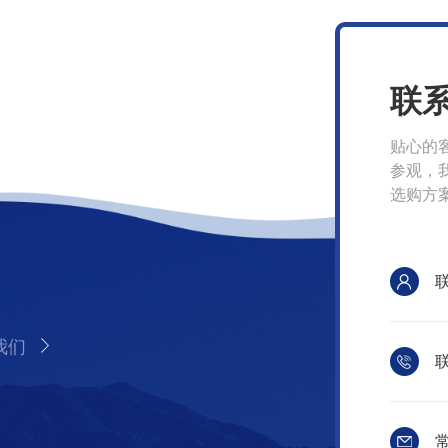
联
贴心的
参观，
选购方
我们
联
常