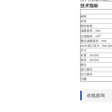
技术指标
材料
外壳
密封材质
滤膜直径，mm
2
过滤面积，cm
预过滤膜直径，mm
zui大进口压力，bar (psi
尺寸
长度，cm (in)
直径，cm (in)
接头
进口接头
出口接头
灭菌
在线咨询