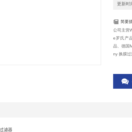
更新时间：
简要
公司主营Wh
e罗氏产品、
品、德国M
ny 换膜
换膜过滤器