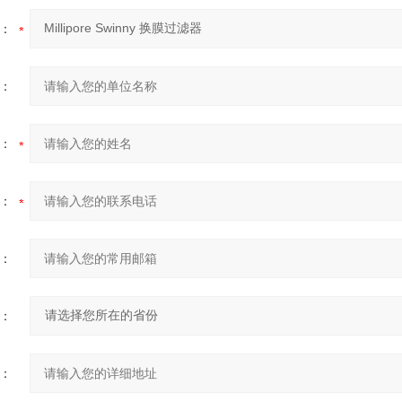
：
：
：
：
：
：
：