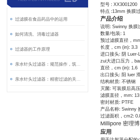
型号 : XX3001200
特点 :13mm 
产品介绍
过滤膜在食品药品中的运用
说明: Swinny 换
数量/包装: 1
如何清洗、消毒过滤器
预过滤膜直径，mm:
长度，cm (in): 3.3
过滤器的工作原理
进口接头: 阴 Luer-
zui大进口压力，bar (p
亲水针头过滤器：规范操作，筑牢精准过滤的每一步防线
直径，cm (in): 1.6
出口接头: 阳 luer
亲水针头过滤器：精密过滤的关键屏障，解锁纯净价值
结构材质: 不锈钢
灭菌: 可装膜后高
滤膜直径，mm: 13
密封材质: PTFE
产品名称: Swinn
过滤面积，cm2: 0.
Millipore 密
应用
用于注射器分配的