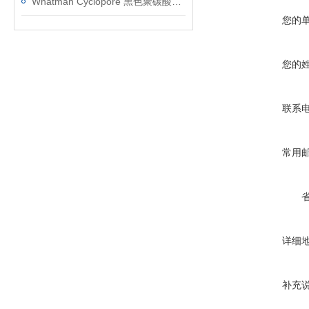
Whatman Cyclopore 黑色聚碳酸酯膜：技术特性与应用选型参考
您的
您的
联系
常用
详细
补充