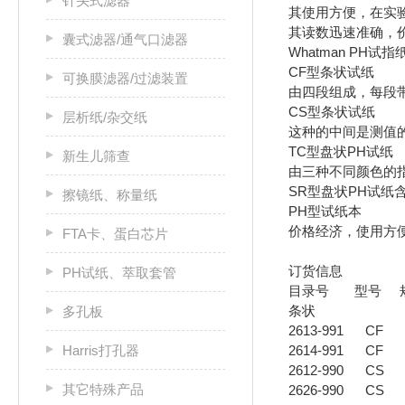
针头式滤器
其使用方便，在实
其读数迅速准确，
囊式滤器/通气口滤器
Whatman PH试
CF型条状试纸
可换膜滤器/过滤装置
由四段组成，每段
CS型条状试纸
层析纸/杂交纸
这种的中间是测值
TC型盘状PH试纸
新生儿筛查
由三种不同颜色的
SR型盘状PH试纸
擦镜纸、称量纸
PH型试纸本
价格经济，使用方
FTA卡、蛋白芯片
订货信息
PH试纸、萃取套管
目录号 型号
条状
多孔板
2613-991 CF
Harris打孔器
2614-991 CF 
2612-990 CS in
其它特殊产品
2626-990 CS int