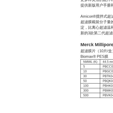
提供新版用户手册
Amicon®搅拌
超滤膜截留分子量
淀，比离心超滤温
新的3款第二代超
Merck Millip
超滤膜片（10片/盒
Biomax® PES膜
NMWL (K)
44.5 m
5
PBCC0
10
PBGC0
30
PBTK0
50
PBQK0
100
PBHK0
300
PBMK0
500
PBVK0