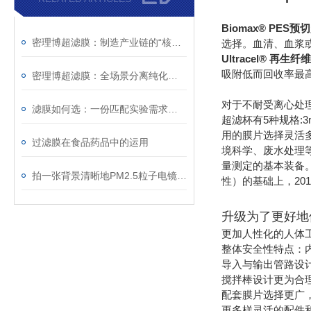
Biomax® PES
密理博超滤膜：制造产业链的“核心分离元件”
选择。血清、血浆或
Ultracel® 再
吸附低而回收率最
密理博超滤膜：全场景分离纯化的“精密屏障”
对于不耐受离心处
滤膜如何选：一份匹配实验需求的实用技术参考
超滤杯有5种规格:
用的膜片选择灵活多
过滤膜在食品药品中的运用
境科学、废水处理等
量测定的基本装备。
拍一张背景清晰地PM2.5粒子电镜图选择什么样的滤膜适合？
性）的基础上，20
升级为了更好地
更加人性化的人体
整体安全性特点：
导入与输出管路设
搅拌棒设计更为合
配套膜片选择更广
更多样灵活的配件