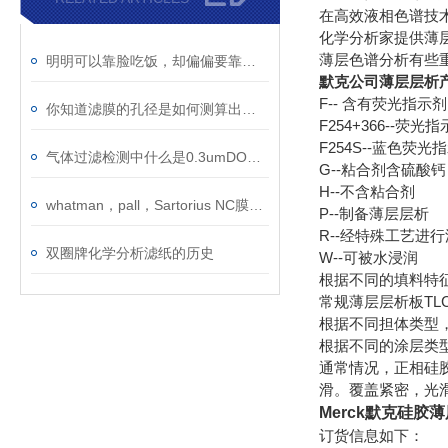
在高效液相色谱技
化学分析家提供薄层
薄层色谱分析有些
明明可以靠脸吃饭，却偏偏要靠才华
默克公司薄层层析
F-- 含有荧光指示剂
你知道滤膜的孔径是如何测算出来的吗？
F254+366--荧
F254S--蓝色荧
气体过滤检测中什么是0.3umDOP？
G--粘合剂含硫酸钙
H--不含粘合剂
whatman，pall，Sartorius NC膜对比
P--制备薄层层析
R--经特殊工艺进
双圈牌化学分析滤纸的历史
W--可被水浸润
根据不同的填料特
常规薄层层析板TLC
根据不同担体类型
根据不同的涂层类型，
通常情况，正相硅胶
滑。覆盖紧密，光
Merck默克硅胶
订货信息如下：